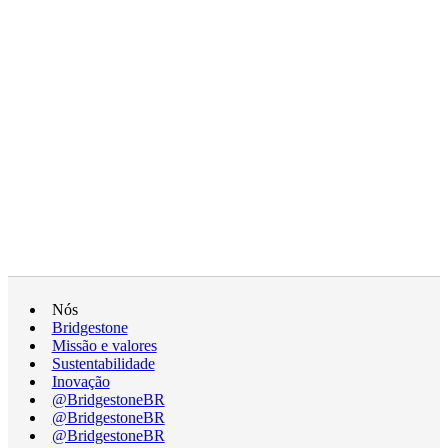
Nós
Bridgestone
Missão e valores
Sustentabilidade
Inovação
@BridgestoneBR
@BridgestoneBR
@BridgestoneBR