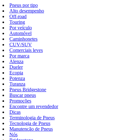
Pneus por tipo
Alto desempenho
Off-road
Touring
Por veículo
Automóvel
Caminhonetes
CUV/SUV
Comerciais leves
Por marca
Alenza
Dueler
Ecopia
Potenza
Turanza
Pneus Bridgestone
Buscar pneus
Promoções
Encontre um revendedor
Dicas
Terminologia de Pneus
Tecnologia de Pneus
Manutenção de Pneus
Nós