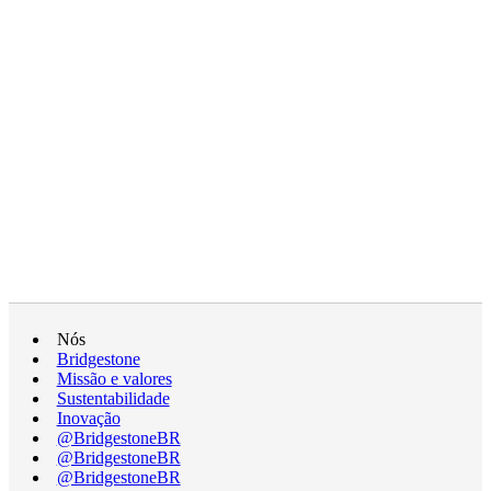
Nós
Bridgestone
Missão e valores
Sustentabilidade
Inovação
@BridgestoneBR
@BridgestoneBR
@BridgestoneBR