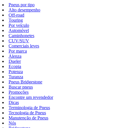
Pneus por tipo
Alto desempenho
Off-road
Touring
Por veículo
Automóvel
Caminhonetes
CUV/SUV
Comerciais leves
Por marca
Alenza
Dueler
Ecopia
Potenza
Turanza
Pneus Bridgestone
Buscar pneus
Promoções
Encontre um revendedor
Dicas
Terminologia de Pneus
Tecnologia de Pneus
Manutenção de Pneus
Nós