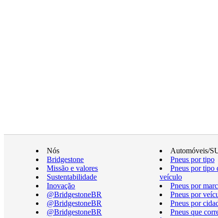
Nós
Automóveis/S
Bridgestone
Pneus por tipo
Missão e valores
Pneus por tipo 
Sustentabilidade
veículo
Inovação
Pneus por marc
@BridgestoneBR
Pneus por veíc
@BridgestoneBR
Pneus por cida
@BridgestoneBR
Pneus que cor