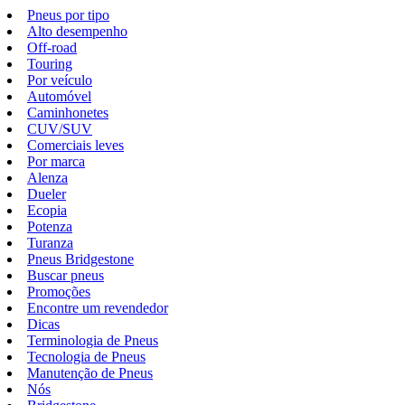
Pneus por tipo
Alto desempenho
Off-road
Touring
Por veículo
Automóvel
Caminhonetes
CUV/SUV
Comerciais leves
Por marca
Alenza
Dueler
Ecopia
Potenza
Turanza
Pneus Bridgestone
Buscar pneus
Promoções
Encontre um revendedor
Dicas
Terminologia de Pneus
Tecnologia de Pneus
Manutenção de Pneus
Nós