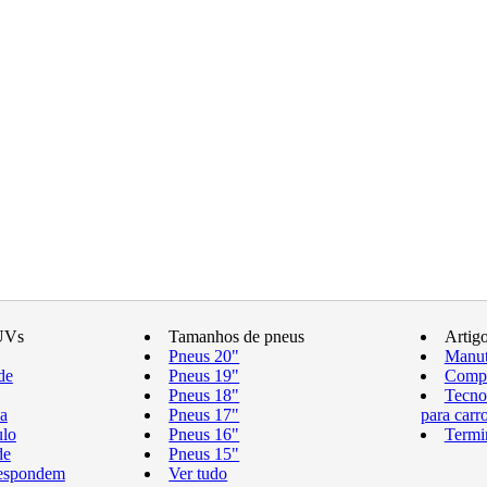
UVs
Tamanhos de pneus
Artig
Pneus 20"
Manut
de
Pneus 19"
Compr
Pneus 18"
Tecno
a
Pneus 17"
para carr
ulo
Pneus 16"
Termi
de
Pneus 15"
respondem
Ver tudo