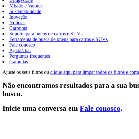
Bridgestone
Missão e Valores
Sustentabilidade
Inovação
Notícias
Carreiras
Suporte para pneus de carros e SUVs
Ferramenta de busca de pneus para carros e SUVs
Fale conosco
Ajuda/chat
Perguntas frequentes
Garantias
Ajuste os seus filtros ou
clique aqui para limpar todos os filtros e co
Não encontramos resultados para a sua bus
busca.
Inicie uma conversa em
Fale conosco
.