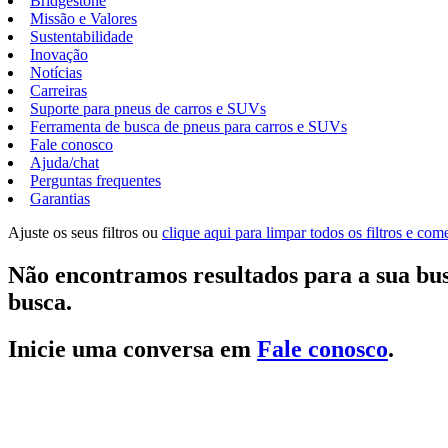
Bridgestone
Missão e Valores
Sustentabilidade
Inovação
Notícias
Carreiras
Suporte para pneus de carros e SUVs
Ferramenta de busca de pneus para carros e SUVs
Fale conosco
Ajuda/chat
Perguntas frequentes
Garantias
Ajuste os seus filtros ou
clique aqui para limpar todos os filtros e co
Não encontramos resultados para a sua bus
busca.
Inicie uma conversa em
Fale conosco
.