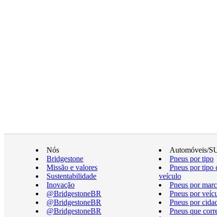
Nós
Automóveis/S
Bridgestone
Pneus por tipo
Missão e valores
Pneus por tipo 
Sustentabilidade
veículo
Inovação
Pneus por marc
@BridgestoneBR
Pneus por veíc
@BridgestoneBR
Pneus por cida
@BridgestoneBR
Pneus que cor