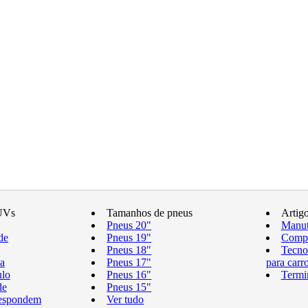
UVs
Tamanhos de pneus
Artig
Pneus 20"
Manut
de
Pneus 19"
Compr
Pneus 18"
Tecno
a
Pneus 17"
para carr
ulo
Pneus 16"
Termi
de
Pneus 15"
respondem
Ver tudo