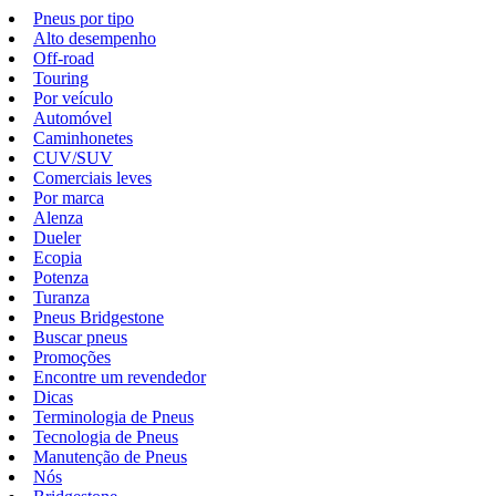
Pneus por tipo
Alto desempenho
Off-road
Touring
Por veículo
Automóvel
Caminhonetes
CUV/SUV
Comerciais leves
Por marca
Alenza
Dueler
Ecopia
Potenza
Turanza
Pneus Bridgestone
Buscar pneus
Promoções
Encontre um revendedor
Dicas
Terminologia de Pneus
Tecnologia de Pneus
Manutenção de Pneus
Nós