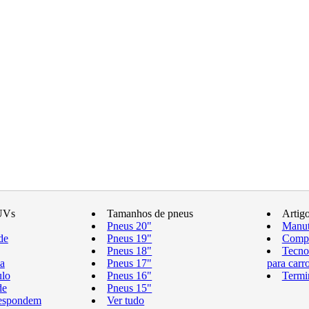
UVs
Tamanhos de pneus
Artig
Pneus 20"
Manut
de
Pneus 19"
Compr
Pneus 18"
Tecno
a
Pneus 17"
para carr
ulo
Pneus 16"
Termi
de
Pneus 15"
respondem
Ver tudo