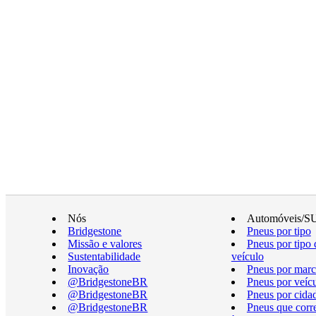
Nós
Automóveis/S
Bridgestone
Pneus por tipo
Missão e valores
Pneus por tipo 
Sustentabilidade
veículo
Inovação
Pneus por marc
@BridgestoneBR
Pneus por veíc
@BridgestoneBR
Pneus por cida
@BridgestoneBR
Pneus que cor