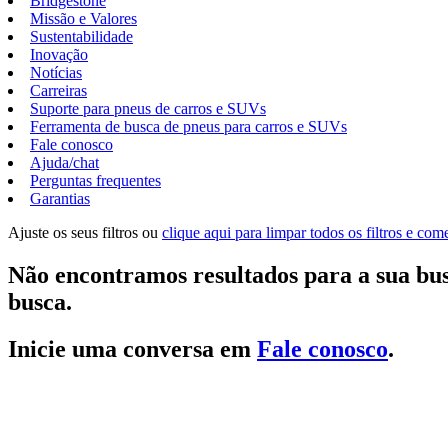
Bridgestone
Missão e Valores
Sustentabilidade
Inovação
Notícias
Carreiras
Suporte para pneus de carros e SUVs
Ferramenta de busca de pneus para carros e SUVs
Fale conosco
Ajuda/chat
Perguntas frequentes
Garantias
Ajuste os seus filtros ou
clique aqui para limpar todos os filtros e co
Não encontramos resultados para a sua bus
busca.
Inicie uma conversa em
Fale conosco
.