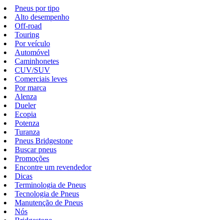
Pneus por tipo
Alto desempenho
Off-road
Touring
Por veículo
Automóvel
Caminhonetes
CUV/SUV
Comerciais leves
Por marca
Alenza
Dueler
Ecopia
Potenza
Turanza
Pneus Bridgestone
Buscar pneus
Promoções
Encontre um revendedor
Dicas
Terminologia de Pneus
Tecnologia de Pneus
Manutenção de Pneus
Nós