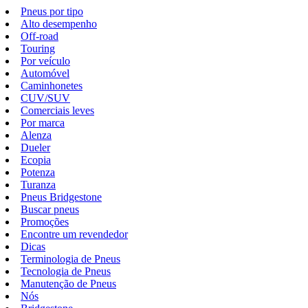
Pneus por tipo
Alto desempenho
Off-road
Touring
Por veículo
Automóvel
Caminhonetes
CUV/SUV
Comerciais leves
Por marca
Alenza
Dueler
Ecopia
Potenza
Turanza
Pneus Bridgestone
Buscar pneus
Promoções
Encontre um revendedor
Dicas
Terminologia de Pneus
Tecnologia de Pneus
Manutenção de Pneus
Nós