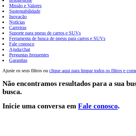
Bridgestone
Missão e Valores
Sustentabilidade
Inovação
Notícias
Carreiras
Suporte para pneus de carros e SUVs
Ferramenta de busca de pneus para carros e SUVs
Fale conosco
Ajuda/chat
Perguntas frequentes
Garantias
Ajuste os seus filtros ou
clique aqui para limpar todos os filtros e co
Não encontramos resultados para a sua bus
busca.
Inicie uma conversa em
Fale conosco
.