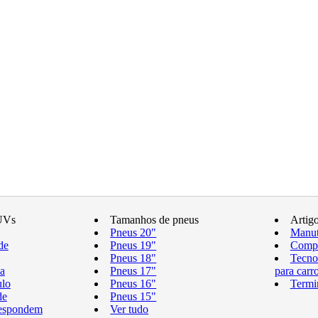
UVs
Tamanhos de pneus
Artig
Pneus 20"
Manut
de
Pneus 19"
Compr
Pneus 18"
Tecno
a
Pneus 17"
para carr
ulo
Pneus 16"
Termi
de
Pneus 15"
respondem
Ver tudo