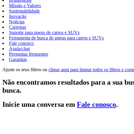
Bridgestone
Missão e Valores
Sustentabilidade
Inovação
Notícias
Carreiras
Suporte para pneus de carros e SUVs
Ferramenta de busca de pneus para carros e SUVs
Fale conosco
Ajuda/chat
Perguntas frequentes
Garantias
Ajuste os seus filtros ou
clique aqui para limpar todos os filtros e co
Não encontramos resultados para a sua bus
busca.
Inicie uma conversa em
Fale conosco
.