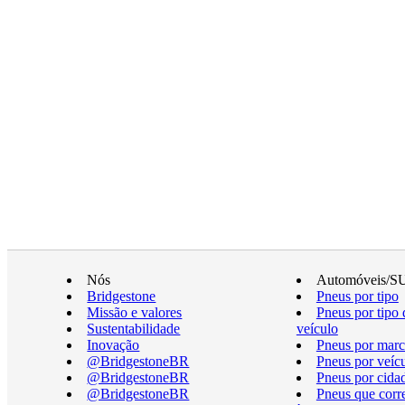
Nós
Automóveis/S
Bridgestone
Pneus por tipo
Missão e valores
Pneus por tipo 
Sustentabilidade
veículo
Inovação
Pneus por marc
@BridgestoneBR
Pneus por veíc
@BridgestoneBR
Pneus por cida
@BridgestoneBR
Pneus que cor