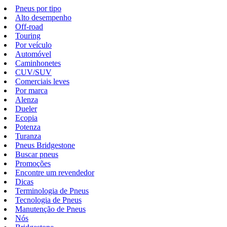
Pneus por tipo
Alto desempenho
Off-road
Touring
Por veículo
Automóvel
Caminhonetes
CUV/SUV
Comerciais leves
Por marca
Alenza
Dueler
Ecopia
Potenza
Turanza
Pneus Bridgestone
Buscar pneus
Promoções
Encontre um revendedor
Dicas
Terminologia de Pneus
Tecnologia de Pneus
Manutenção de Pneus
Nós