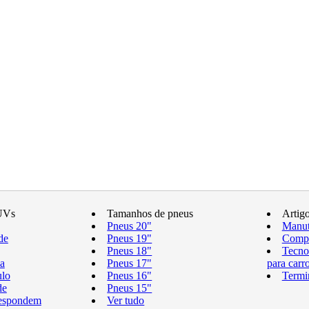
UVs
Tamanhos de pneus
Artig
Pneus 20"
Manut
de
Pneus 19"
Compr
Pneus 18"
Tecno
a
Pneus 17"
para carr
ulo
Pneus 16"
Termi
de
Pneus 15"
respondem
Ver tudo