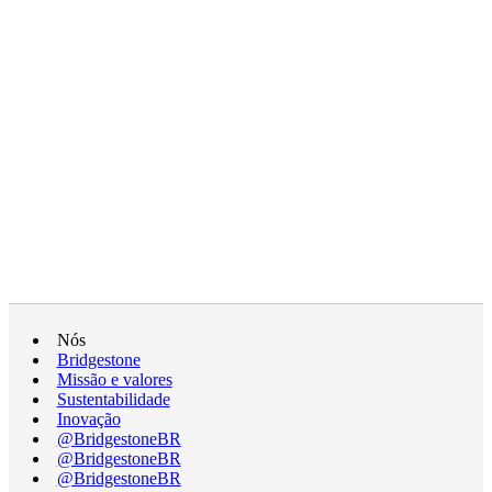
Nós
Bridgestone
Missão e valores
Sustentabilidade
Inovação
@BridgestoneBR
@BridgestoneBR
@BridgestoneBR