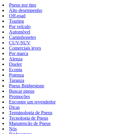
Pneus por tipo
Alto desempenho
Off-road
Touring
Por veículo
Automóvel
Caminhonetes
CUV/SUV
Comerciais leves
Por marca
Alenza
Dueler
Ecopia
Potenza
Turanza
Pneus Bridgestone
Buscar pneus
Promoções
Encontre um revendedor
Dicas
Terminologia de Pneus
Tecnologia de Pneus
Manutenção de Pneus
Nós