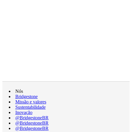
Nós
Bridgestone
Missão e valores
Sustentabilidade
Inovação
@BridgestoneBR
@BridgestoneBR
@BridgestoneBR