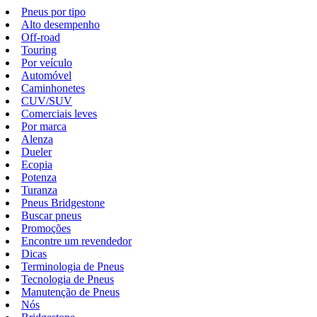
Pneus por tipo
Alto desempenho
Off-road
Touring
Por veículo
Automóvel
Caminhonetes
CUV/SUV
Comerciais leves
Por marca
Alenza
Dueler
Ecopia
Potenza
Turanza
Pneus Bridgestone
Buscar pneus
Promoções
Encontre um revendedor
Dicas
Terminologia de Pneus
Tecnologia de Pneus
Manutenção de Pneus
Nós