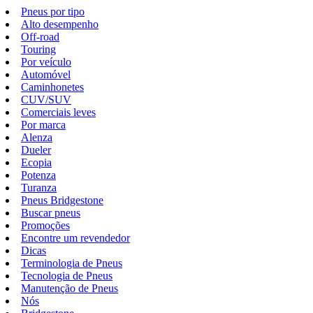
Pneus por tipo
Alto desempenho
Off-road
Touring
Por veículo
Automóvel
Caminhonetes
CUV/SUV
Comerciais leves
Por marca
Alenza
Dueler
Ecopia
Potenza
Turanza
Pneus Bridgestone
Buscar pneus
Promoções
Encontre um revendedor
Dicas
Terminologia de Pneus
Tecnologia de Pneus
Manutenção de Pneus
Nós