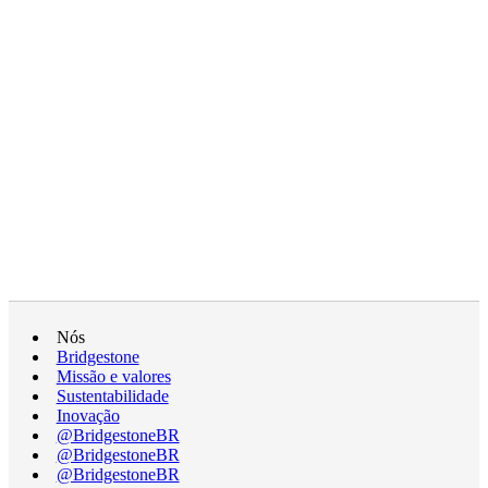
Nós
Bridgestone
Missão e valores
Sustentabilidade
Inovação
@BridgestoneBR
@BridgestoneBR
@BridgestoneBR