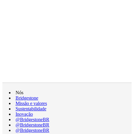
Nós
Bridgestone
Missão e valores
Sustentabilidade
Inovação
@BridgestoneBR
@BridgestoneBR
@BridgestoneBR