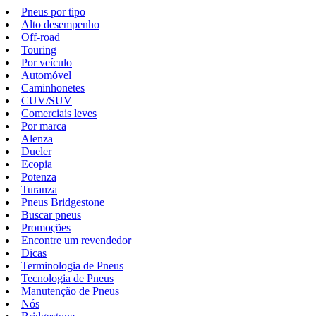
Pneus por tipo
Alto desempenho
Off-road
Touring
Por veículo
Automóvel
Caminhonetes
CUV/SUV
Comerciais leves
Por marca
Alenza
Dueler
Ecopia
Potenza
Turanza
Pneus Bridgestone
Buscar pneus
Promoções
Encontre um revendedor
Dicas
Terminologia de Pneus
Tecnologia de Pneus
Manutenção de Pneus
Nós