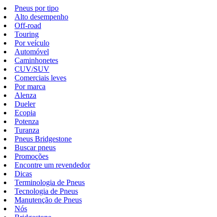
Pneus por tipo
Alto desempenho
Off-road
Touring
Por veículo
Automóvel
Caminhonetes
CUV/SUV
Comerciais leves
Por marca
Alenza
Dueler
Ecopia
Potenza
Turanza
Pneus Bridgestone
Buscar pneus
Promoções
Encontre um revendedor
Dicas
Terminologia de Pneus
Tecnologia de Pneus
Manutenção de Pneus
Nós