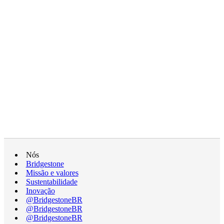
Nós
Bridgestone
Missão e valores
Sustentabilidade
Inovação
@BridgestoneBR
@BridgestoneBR
@BridgestoneBR