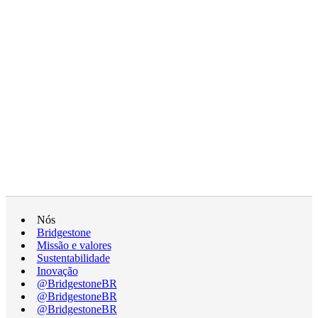
Nós
Bridgestone
Missão e valores
Sustentabilidade
Inovação
@BridgestoneBR
@BridgestoneBR
@BridgestoneBR