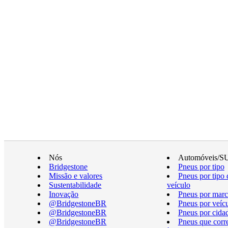
Nós
Automóveis/S
Bridgestone
Pneus por tipo
Missão e valores
Pneus por tipo 
Sustentabilidade
veículo
Inovação
Pneus por marc
@BridgestoneBR
Pneus por veíc
@BridgestoneBR
Pneus por cida
@BridgestoneBR
Pneus que cor