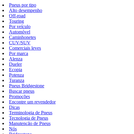
Pneus por tipo
Alto desempenho
Off-road
Touring
Por veículo
Automóvel
Caminhonetes
CUV/SUV
Comerciais leves
Por marca
Alenza
Dueler
Ecopia
Potenza
Turanza
Pneus Bridgestone
Buscar pneus
Promoções
Encontre um revendedor
Dicas
Terminologia de Pneus
Tecnologia de Pneus
Manutenção de Pneus
Nós