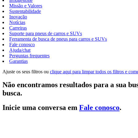
Bridgestone
Missão e Valores
Sustentabilidade
Inovação
Notícias
Carreiras
Suporte para pneus de carros e SUVs
Ferramenta de busca de pneus para carros e SUVs
Fale conosco
Ajuda/chat
Perguntas frequentes
Garantias
Ajuste os seus filtros ou
clique aqui para limpar todos os filtros e co
Não encontramos resultados para a sua bus
busca.
Inicie uma conversa em
Fale conosco
.