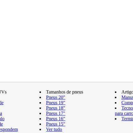
UVs
Tamanhos de pneus
Artig
Pneus 20"
Manut
de
Pneus 19"
Compr
Pneus 18"
Tecno
a
Pneus 17"
para carr
ulo
Pneus 16"
Termi
de
Pneus 15"
respondem
Ver tudo