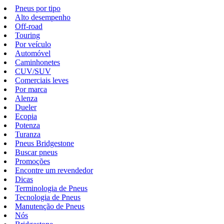
Pneus por tipo
Alto desempenho
Off-road
Touring
Por veículo
Automóvel
Caminhonetes
CUV/SUV
Comerciais leves
Por marca
Alenza
Dueler
Ecopia
Potenza
Turanza
Pneus Bridgestone
Buscar pneus
Promoções
Encontre um revendedor
Dicas
Terminologia de Pneus
Tecnologia de Pneus
Manutenção de Pneus
Nós