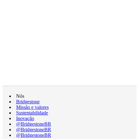
Nós
Bridgestone
Missão e valores
Sustentabilidade
Inovação
@BridgestoneBR
@BridgestoneBR
@BridgestoneBR