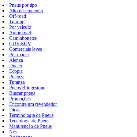
Pneus por tipo
Alto desempenho
Off-road
Touring
Por veículo
Automóvel
Caminhonetes
CUV/SUV
Comerciais leves
Por marca
Alenza
Dueler
Ecopia
Potenza
Turanza
Pneus Bridgestone
Buscar pneus
Promoções
Encontre um revendedor
Dicas
Terminologia de Pneus
Tecnologia de Pneus
Manutenção de Pneus
Nós