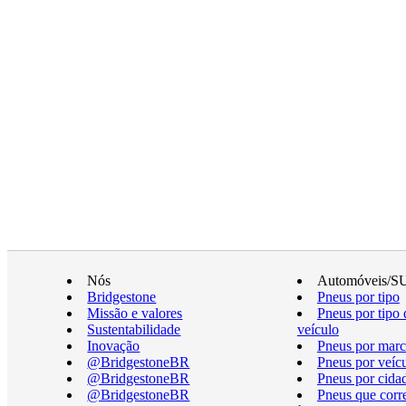
Nós
Automóveis/S
Bridgestone
Pneus por tipo
Missão e valores
Pneus por tipo 
Sustentabilidade
veículo
Inovação
Pneus por marc
@BridgestoneBR
Pneus por veíc
@BridgestoneBR
Pneus por cida
@BridgestoneBR
Pneus que cor