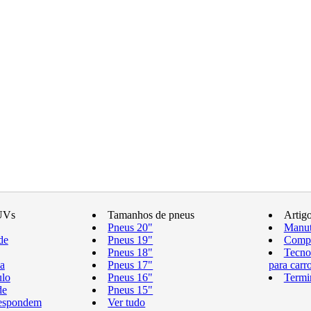
UVs
Tamanhos de pneus
Artig
Pneus 20"
Manut
de
Pneus 19"
Compr
Pneus 18"
Tecno
a
Pneus 17"
para carr
ulo
Pneus 16"
Termi
de
Pneus 15"
respondem
Ver tudo