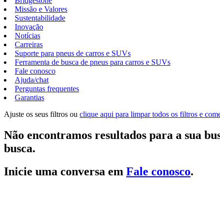
Bridgestone
Missão e Valores
Sustentabilidade
Inovação
Notícias
Carreiras
Suporte para pneus de carros e SUVs
Ferramenta de busca de pneus para carros e SUVs
Fale conosco
Ajuda/chat
Perguntas frequentes
Garantias
Ajuste os seus filtros ou
clique aqui para limpar todos os filtros e co
Não encontramos resultados para a sua bus
busca.
Inicie uma conversa em
Fale conosco
.