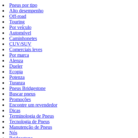
Pneus por tipo
Alto desempenho
Off-road
Touring
Por veículo
Automóvel
Caminhonetes
CUV/SUV
Comerciais leves
Por marca
Alenza
Dueler
Ecopia
Potenza
Turanza
Pneus Bridgestone
Buscar pneus
Promoções
Encontre um revendedor
Dicas
Terminologia de Pneus
Tecnologia de Pneus
Manutenção de Pneus
Nós