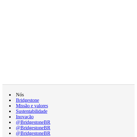
Nós
Bridgestone
Missão e valores
Sustentabilidade
Inovação
@BridgestoneBR
@BridgestoneBR
@BridgestoneBR