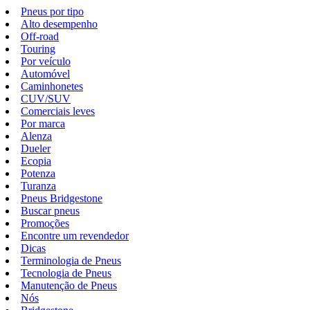
Pneus por tipo
Alto desempenho
Off-road
Touring
Por veículo
Automóvel
Caminhonetes
CUV/SUV
Comerciais leves
Por marca
Alenza
Dueler
Ecopia
Potenza
Turanza
Pneus Bridgestone
Buscar pneus
Promoções
Encontre um revendedor
Dicas
Terminologia de Pneus
Tecnologia de Pneus
Manutenção de Pneus
Nós