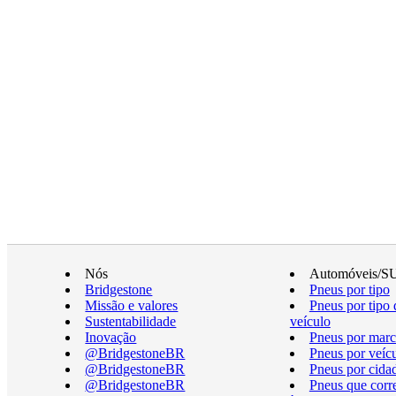
Nós
Automóveis/S
Bridgestone
Pneus por tipo
Missão e valores
Pneus por tipo 
Sustentabilidade
veículo
Inovação
Pneus por marc
@BridgestoneBR
Pneus por veíc
@BridgestoneBR
Pneus por cida
@BridgestoneBR
Pneus que cor