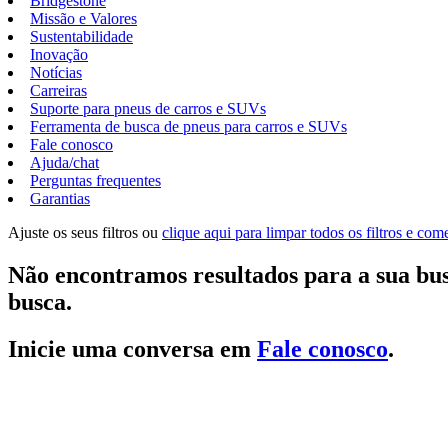
Bridgestone
Missão e Valores
Sustentabilidade
Inovação
Notícias
Carreiras
Suporte para pneus de carros e SUVs
Ferramenta de busca de pneus para carros e SUVs
Fale conosco
Ajuda/chat
Perguntas frequentes
Garantias
Ajuste os seus filtros ou
clique aqui para limpar todos os filtros e co
Não encontramos resultados para a sua bus
busca.
Inicie uma conversa em
Fale conosco
.