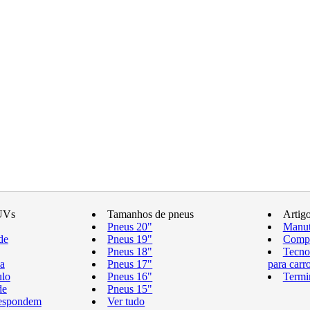
UVs
Tamanhos de pneus
Artig
Pneus 20"
Manut
de
Pneus 19"
Compr
Pneus 18"
Tecno
a
Pneus 17"
para carr
ulo
Pneus 16"
Termi
de
Pneus 15"
respondem
Ver tudo