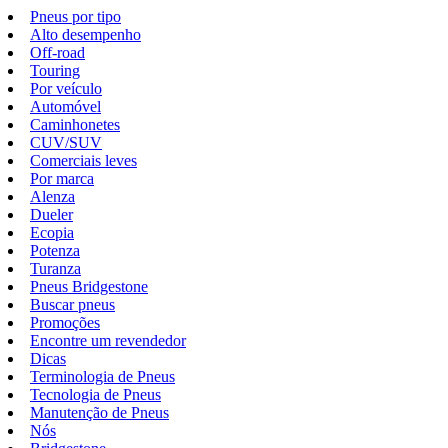
Pneus por tipo
Alto desempenho
Off-road
Touring
Por veículo
Automóvel
Caminhonetes
CUV/SUV
Comerciais leves
Por marca
Alenza
Dueler
Ecopia
Potenza
Turanza
Pneus Bridgestone
Buscar pneus
Promoções
Encontre um revendedor
Dicas
Terminologia de Pneus
Tecnologia de Pneus
Manutenção de Pneus
Nós