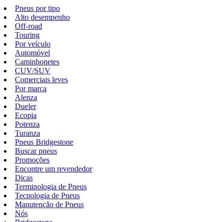
Pneus por tipo
Alto desempenho
Off-road
Touring
Por veículo
Automóvel
Caminhonetes
CUV/SUV
Comerciais leves
Por marca
Alenza
Dueler
Ecopia
Potenza
Turanza
Pneus Bridgestone
Buscar pneus
Promoções
Encontre um revendedor
Dicas
Terminologia de Pneus
Tecnologia de Pneus
Manutenção de Pneus
Nós