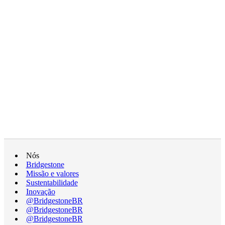
Nós
Bridgestone
Missão e valores
Sustentabilidade
Inovação
@BridgestoneBR
@BridgestoneBR
@BridgestoneBR