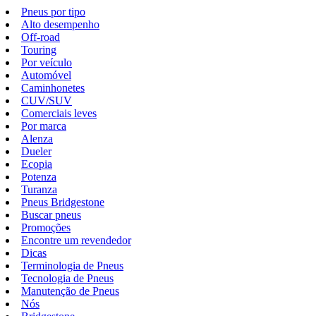
Pneus por tipo
Alto desempenho
Off-road
Touring
Por veículo
Automóvel
Caminhonetes
CUV/SUV
Comerciais leves
Por marca
Alenza
Dueler
Ecopia
Potenza
Turanza
Pneus Bridgestone
Buscar pneus
Promoções
Encontre um revendedor
Dicas
Terminologia de Pneus
Tecnologia de Pneus
Manutenção de Pneus
Nós