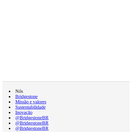
Nós
Bridgestone
Missão e valores
Sustentabilidade
Inovação
@BridgestoneBR
@BridgestoneBR
@BridgestoneBR