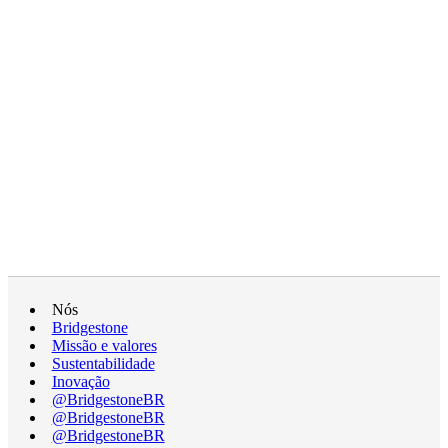
Nós
Bridgestone
Missão e valores
Sustentabilidade
Inovação
@BridgestoneBR
@BridgestoneBR
@BridgestoneBR