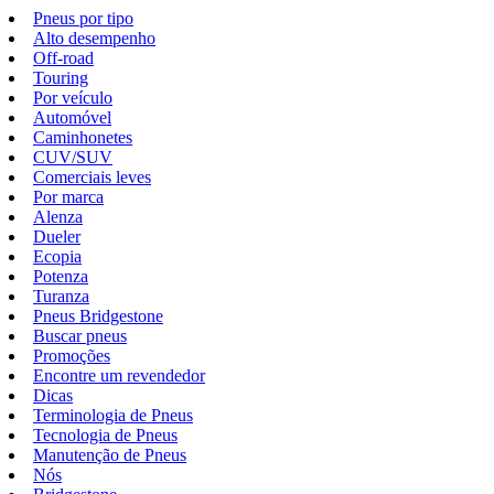
Pneus por tipo
Alto desempenho
Off-road
Touring
Por veículo
Automóvel
Caminhonetes
CUV/SUV
Comerciais leves
Por marca
Alenza
Dueler
Ecopia
Potenza
Turanza
Pneus Bridgestone
Buscar pneus
Promoções
Encontre um revendedor
Dicas
Terminologia de Pneus
Tecnologia de Pneus
Manutenção de Pneus
Nós