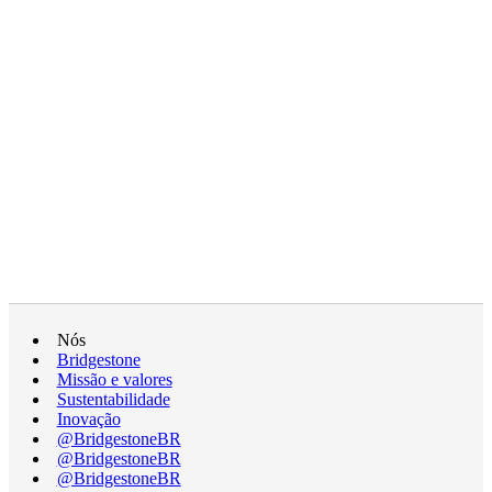
Nós
Bridgestone
Missão e valores
Sustentabilidade
Inovação
@BridgestoneBR
@BridgestoneBR
@BridgestoneBR