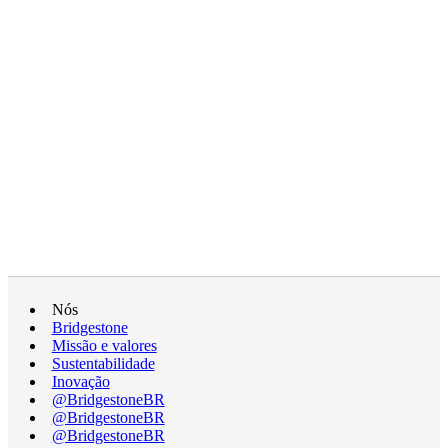
Nós
Bridgestone
Missão e valores
Sustentabilidade
Inovação
@BridgestoneBR
@BridgestoneBR
@BridgestoneBR