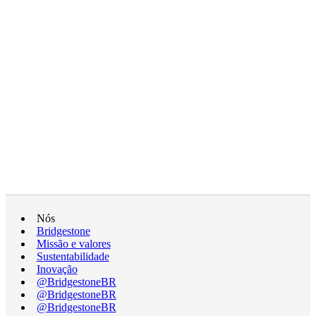
Nós
Bridgestone
Missão e valores
Sustentabilidade
Inovação
@BridgestoneBR
@BridgestoneBR
@BridgestoneBR