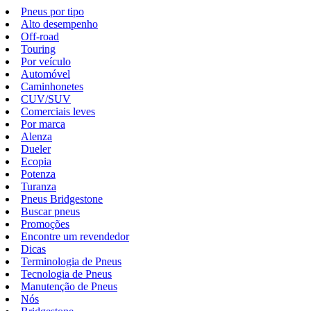
Pneus por tipo
Alto desempenho
Off-road
Touring
Por veículo
Automóvel
Caminhonetes
CUV/SUV
Comerciais leves
Por marca
Alenza
Dueler
Ecopia
Potenza
Turanza
Pneus Bridgestone
Buscar pneus
Promoções
Encontre um revendedor
Dicas
Terminologia de Pneus
Tecnologia de Pneus
Manutenção de Pneus
Nós