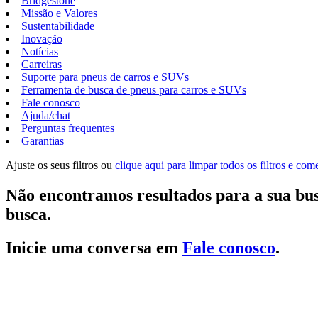
Bridgestone
Missão e Valores
Sustentabilidade
Inovação
Notícias
Carreiras
Suporte para pneus de carros e SUVs
Ferramenta de busca de pneus para carros e SUVs
Fale conosco
Ajuda/chat
Perguntas frequentes
Garantias
Ajuste os seus filtros ou
clique aqui para limpar todos os filtros e co
Não encontramos resultados para a sua bus
busca.
Inicie uma conversa em
Fale conosco
.