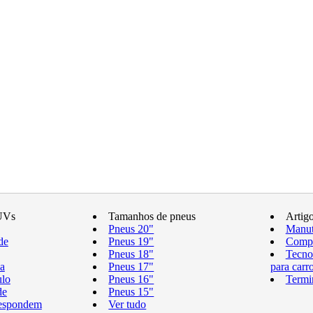
UVs
Tamanhos de pneus
Artig
Pneus 20"
Manut
de
Pneus 19"
Compr
Pneus 18"
Tecno
a
Pneus 17"
para carr
ulo
Pneus 16"
Termi
de
Pneus 15"
respondem
Ver tudo