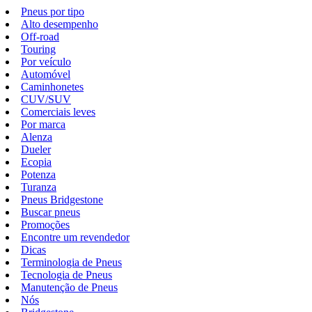
Pneus por tipo
Alto desempenho
Off-road
Touring
Por veículo
Automóvel
Caminhonetes
CUV/SUV
Comerciais leves
Por marca
Alenza
Dueler
Ecopia
Potenza
Turanza
Pneus Bridgestone
Buscar pneus
Promoções
Encontre um revendedor
Dicas
Terminologia de Pneus
Tecnologia de Pneus
Manutenção de Pneus
Nós