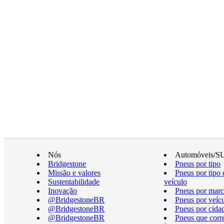
Nós
Automóveis/S
Bridgestone
Pneus por tipo
Missão e valores
Pneus por tipo 
Sustentabilidade
veículo
Inovação
Pneus por marc
@BridgestoneBR
Pneus por veíc
@BridgestoneBR
Pneus por cida
@BridgestoneBR
Pneus que cor