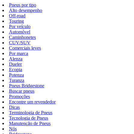
Pneus por tipo
Alto desempenho
Off-road
Touring
Por veículo
Automóvel
Caminhonetes
CUV/SUV
Comerciais leves
Por marca
Alenza
Dueler
Ecopia
Potenza
Turanza
Pneus Bridgestone
Buscar pneus
Promoções
Encontre um revendedor
Dicas
Terminologia de Pneus
Tecnologia de Pneus
Manutenção de Pneus
Nós