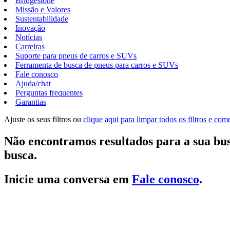
Bridgestone
Missão e Valores
Sustentabilidade
Inovação
Notícias
Carreiras
Suporte para pneus de carros e SUVs
Ferramenta de busca de pneus para carros e SUVs
Fale conosco
Ajuda/chat
Perguntas frequentes
Garantias
Ajuste os seus filtros ou
clique aqui para limpar todos os filtros e co
Não encontramos resultados para a sua bus
busca.
Inicie uma conversa em
Fale conosco
.