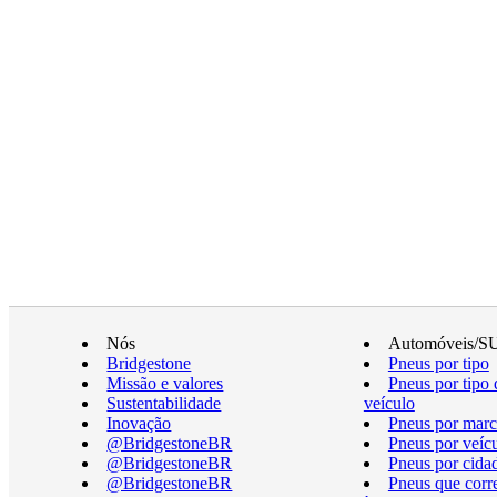
Nós
Automóveis/S
Bridgestone
Pneus por tipo
Missão e valores
Pneus por tipo 
Sustentabilidade
veículo
Inovação
Pneus por marc
@BridgestoneBR
Pneus por veíc
@BridgestoneBR
Pneus por cida
@BridgestoneBR
Pneus que cor