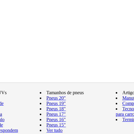
UVs
Tamanhos de pneus
Artig
Pneus 20"
Manut
de
Pneus 19"
Compr
Pneus 18"
Tecno
a
Pneus 17"
para carr
ulo
Pneus 16"
Termi
de
Pneus 15"
respondem
Ver tudo