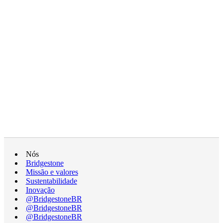
Nós
Bridgestone
Missão e valores
Sustentabilidade
Inovação
@BridgestoneBR
@BridgestoneBR
@BridgestoneBR