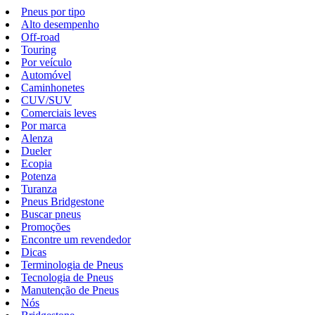
Pneus por tipo
Alto desempenho
Off-road
Touring
Por veículo
Automóvel
Caminhonetes
CUV/SUV
Comerciais leves
Por marca
Alenza
Dueler
Ecopia
Potenza
Turanza
Pneus Bridgestone
Buscar pneus
Promoções
Encontre um revendedor
Dicas
Terminologia de Pneus
Tecnologia de Pneus
Manutenção de Pneus
Nós