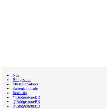
Nós
Bridgestone
Missão e valores
Sustentabilidade
Inovação
@BridgestoneBR
@BridgestoneBR
@BridgestoneBR