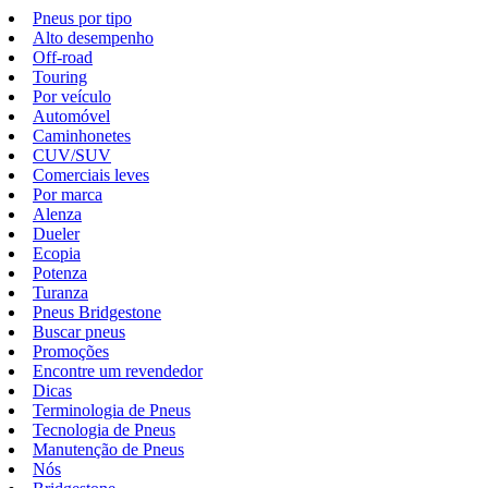
Pneus por tipo
Alto desempenho
Off-road
Touring
Por veículo
Automóvel
Caminhonetes
CUV/SUV
Comerciais leves
Por marca
Alenza
Dueler
Ecopia
Potenza
Turanza
Pneus Bridgestone
Buscar pneus
Promoções
Encontre um revendedor
Dicas
Terminologia de Pneus
Tecnologia de Pneus
Manutenção de Pneus
Nós