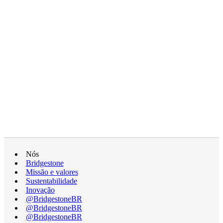
Nós
Bridgestone
Missão e valores
Sustentabilidade
Inovação
@BridgestoneBR
@BridgestoneBR
@BridgestoneBR