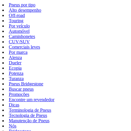
Pneus por tipo
Alto desempenho
Off-road
Touring
Por veículo
Automóvel
Caminhonetes
CUV/SUV
Comerciais leves
Por marca
Alenza
Dueler
Ecopia
Potenza
Turanza
Pneus Bridgestone
Buscar pneus
Promoções
Encontre um revendedor
Dicas
Terminologia de Pneus
Tecnologia de Pneus
Manutenção de Pneus
Nós