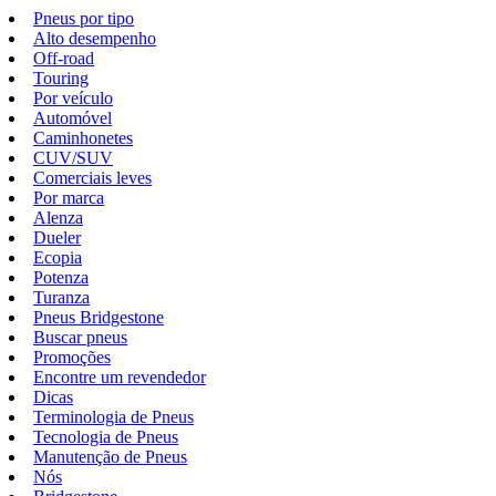
Pneus por tipo
Alto desempenho
Off-road
Touring
Por veículo
Automóvel
Caminhonetes
CUV/SUV
Comerciais leves
Por marca
Alenza
Dueler
Ecopia
Potenza
Turanza
Pneus Bridgestone
Buscar pneus
Promoções
Encontre um revendedor
Dicas
Terminologia de Pneus
Tecnologia de Pneus
Manutenção de Pneus
Nós