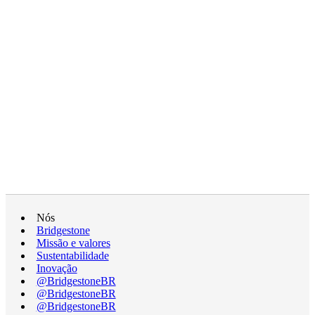
Nós
Bridgestone
Missão e valores
Sustentabilidade
Inovação
@BridgestoneBR
@BridgestoneBR
@BridgestoneBR