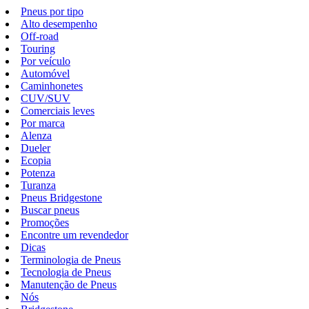
Pneus por tipo
Alto desempenho
Off-road
Touring
Por veículo
Automóvel
Caminhonetes
CUV/SUV
Comerciais leves
Por marca
Alenza
Dueler
Ecopia
Potenza
Turanza
Pneus Bridgestone
Buscar pneus
Promoções
Encontre um revendedor
Dicas
Terminologia de Pneus
Tecnologia de Pneus
Manutenção de Pneus
Nós