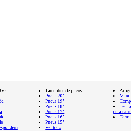
UVs
Tamanhos de pneus
Artig
Pneus 20"
Manut
de
Pneus 19"
Compr
Pneus 18"
Tecno
a
Pneus 17"
para carr
ulo
Pneus 16"
Termi
de
Pneus 15"
respondem
Ver tudo