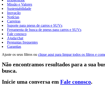
Bridgestone
Missão e Valores
Sustentabilidade
Inovação
Notícias
Carreiras
Suporte para pneus de carros e SUVs
Ferramenta de busca de pneus para carros e SUVs
Fale conosco
Ajuda/chat
Perguntas frequentes
Garantias
Ajuste os seus filtros ou
clique aqui para limpar todos os filtros e co
Não encontramos resultados para a sua bus
busca.
Inicie uma conversa em
Fale conosco
.