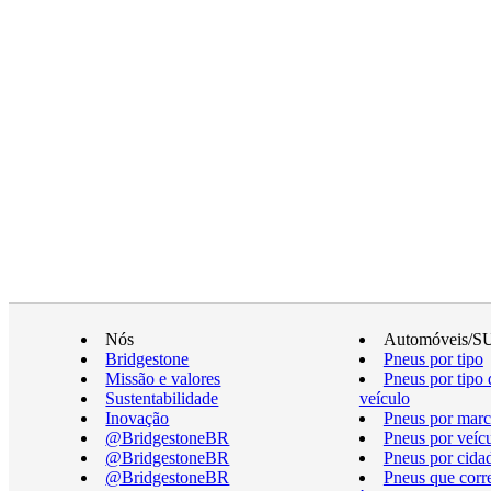
Nós
Automóveis/S
Bridgestone
Pneus por tipo
Missão e valores
Pneus por tipo 
Sustentabilidade
veículo
Inovação
Pneus por marc
@BridgestoneBR
Pneus por veíc
@BridgestoneBR
Pneus por cida
@BridgestoneBR
Pneus que cor