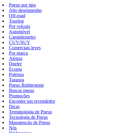
Pneus por tipo
Alto desempenho
Off-road
Touring
Por veículo
Automóvel
Caminhonetes
CUV/SUV
Comerciais leves
Por marca
Alenza
Dueler
Ecopia
Potenza
Turanza
Pneus Bridgestone
Buscar pneus
Promoções
Encontre um revendedor
Dicas
Terminologia de Pneus
Tecnologia de Pneus
Manutenção de Pneus
Nós