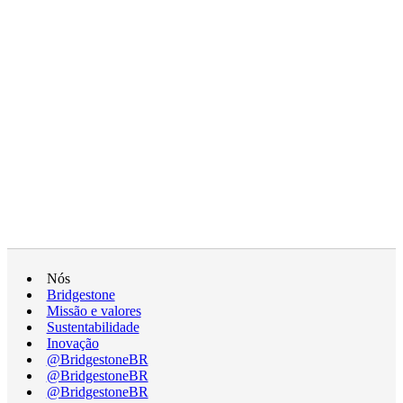
Nós
Bridgestone
Missão e valores
Sustentabilidade
Inovação
@BridgestoneBR
@BridgestoneBR
@BridgestoneBR