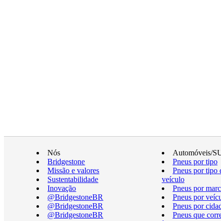
Nós
Automóveis/S
Bridgestone
Pneus por tipo
Missão e valores
Pneus por tipo 
Sustentabilidade
veículo
Inovação
Pneus por marc
@BridgestoneBR
Pneus por veíc
@BridgestoneBR
Pneus por cida
@BridgestoneBR
Pneus que cor