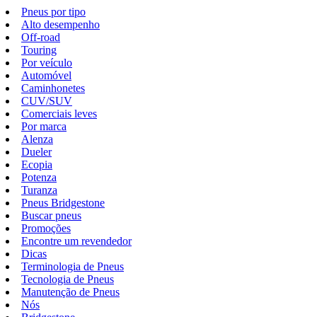
Pneus por tipo
Alto desempenho
Off-road
Touring
Por veículo
Automóvel
Caminhonetes
CUV/SUV
Comerciais leves
Por marca
Alenza
Dueler
Ecopia
Potenza
Turanza
Pneus Bridgestone
Buscar pneus
Promoções
Encontre um revendedor
Dicas
Terminologia de Pneus
Tecnologia de Pneus
Manutenção de Pneus
Nós