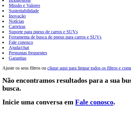
Bridgestone
Missão e Valores
Sustentabilidade
Inovação
Notícias
Carreiras
Suporte para pneus de carros e SUVs
Ferramenta de busca de pneus para carros e SUVs
Fale conosco
Ajuda/chat
Perguntas frequentes
Garantias
Ajuste os seus filtros ou
clique aqui para limpar todos os filtros e co
Não encontramos resultados para a sua bus
busca.
Inicie uma conversa em
Fale conosco
.