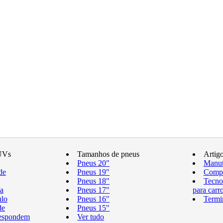
UVs
Tamanhos de pneus
Artig
Pneus 20"
Manut
de
Pneus 19"
Compr
Pneus 18"
Tecno
a
Pneus 17"
para carr
ulo
Pneus 16"
Termi
de
Pneus 15"
respondem
Ver tudo