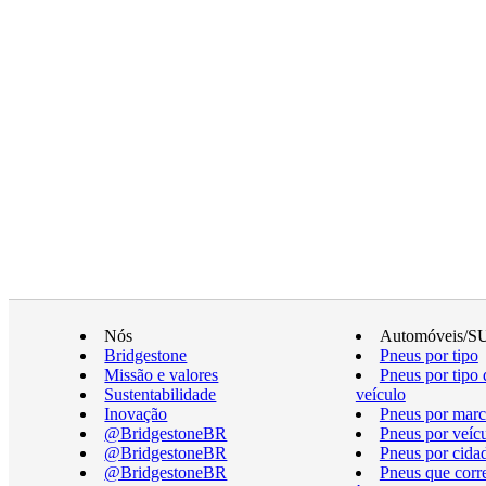
Nós
Automóveis/S
Bridgestone
Pneus por tipo
Missão e valores
Pneus por tipo 
Sustentabilidade
veículo
Inovação
Pneus por marc
@BridgestoneBR
Pneus por veíc
@BridgestoneBR
Pneus por cida
@BridgestoneBR
Pneus que cor