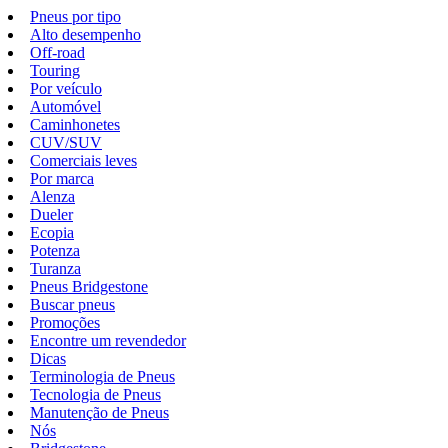
Pneus por tipo
Alto desempenho
Off-road
Touring
Por veículo
Automóvel
Caminhonetes
CUV/SUV
Comerciais leves
Por marca
Alenza
Dueler
Ecopia
Potenza
Turanza
Pneus Bridgestone
Buscar pneus
Promoções
Encontre um revendedor
Dicas
Terminologia de Pneus
Tecnologia de Pneus
Manutenção de Pneus
Nós