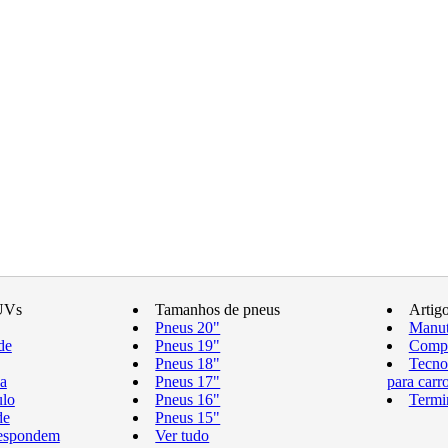
UVs
Tamanhos de pneus
Artig
Pneus 20"
Manut
de
Pneus 19"
Compr
Pneus 18"
Tecno
a
Pneus 17"
para carr
ulo
Pneus 16"
Termi
de
Pneus 15"
respondem
Ver tudo