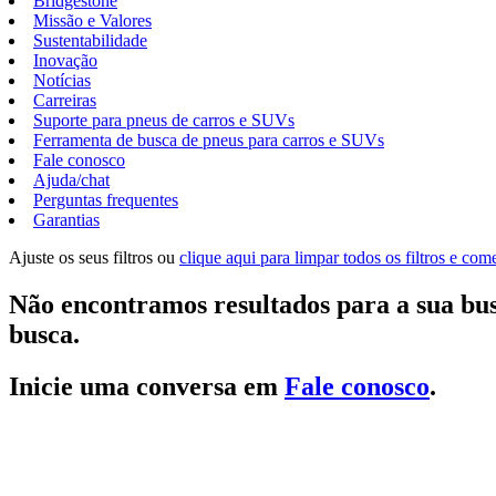
Bridgestone
Missão e Valores
Sustentabilidade
Inovação
Notícias
Carreiras
Suporte para pneus de carros e SUVs
Ferramenta de busca de pneus para carros e SUVs
Fale conosco
Ajuda/chat
Perguntas frequentes
Garantias
Ajuste os seus filtros ou
clique aqui para limpar todos os filtros e co
Não encontramos resultados para a sua bus
busca.
Inicie uma conversa em
Fale conosco
.