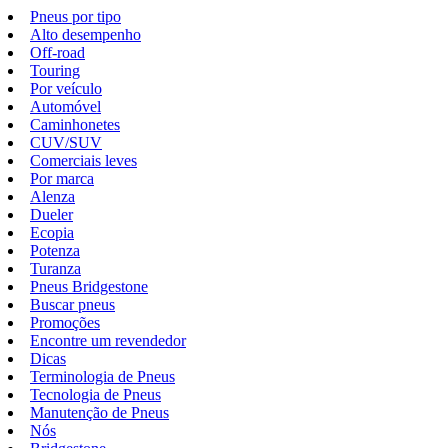
Pneus por tipo
Alto desempenho
Off-road
Touring
Por veículo
Automóvel
Caminhonetes
CUV/SUV
Comerciais leves
Por marca
Alenza
Dueler
Ecopia
Potenza
Turanza
Pneus Bridgestone
Buscar pneus
Promoções
Encontre um revendedor
Dicas
Terminologia de Pneus
Tecnologia de Pneus
Manutenção de Pneus
Nós