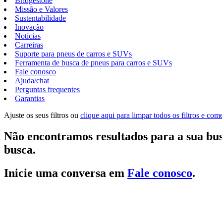
Bridgestone
Missão e Valores
Sustentabilidade
Inovação
Notícias
Carreiras
Suporte para pneus de carros e SUVs
Ferramenta de busca de pneus para carros e SUVs
Fale conosco
Ajuda/chat
Perguntas frequentes
Garantias
Ajuste os seus filtros ou
clique aqui para limpar todos os filtros e co
Não encontramos resultados para a sua bus
busca.
Inicie uma conversa em
Fale conosco
.