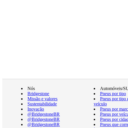
Nós
Automóveis/S
Bridgestone
Pneus por tipo
Missão e valores
Pneus por tipo 
Sustentabilidade
veículo
Inovação
Pneus por marc
@BridgestoneBR
Pneus por veíc
@BridgestoneBR
Pneus por cida
@BridgestoneBR
Pneus que cor