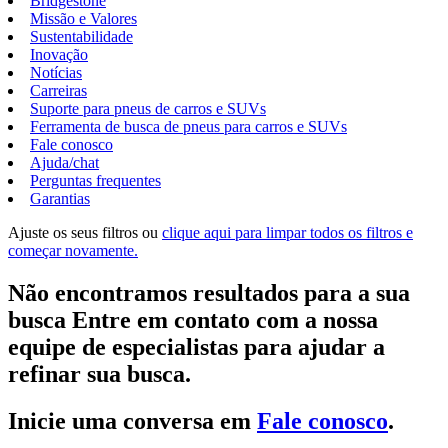
Bridgestone
Missão e Valores
Sustentabilidade
Inovação
Notícias
Carreiras
Suporte para pneus de carros e SUVs
Ferramenta de busca de pneus para carros e SUVs
Fale conosco
Ajuda/chat
Perguntas frequentes
Garantias
Ajuste os seus filtros ou
clique aqui para limpar todos os filtros e
começar novamente.
Não encontramos resultados para a sua
busca Entre em contato com a nossa
equipe de especialistas para ajudar a
refinar sua busca.
Inicie uma conversa em
Fale conosco
.