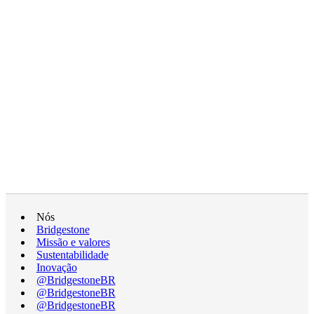
Nós
Bridgestone
Missão e valores
Sustentabilidade
Inovação
@BridgestoneBR
@BridgestoneBR
@BridgestoneBR