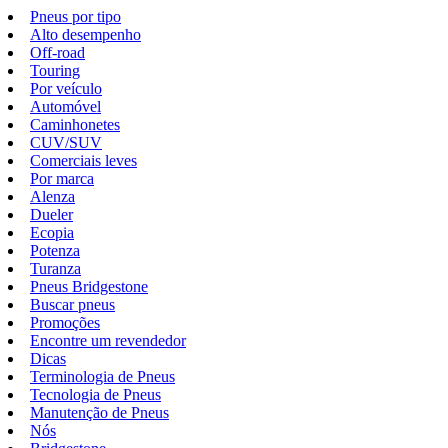
Pneus por tipo
Alto desempenho
Off-road
Touring
Por veículo
Automóvel
Caminhonetes
CUV/SUV
Comerciais leves
Por marca
Alenza
Dueler
Ecopia
Potenza
Turanza
Pneus Bridgestone
Buscar pneus
Promoções
Encontre um revendedor
Dicas
Terminologia de Pneus
Tecnologia de Pneus
Manutenção de Pneus
Nós