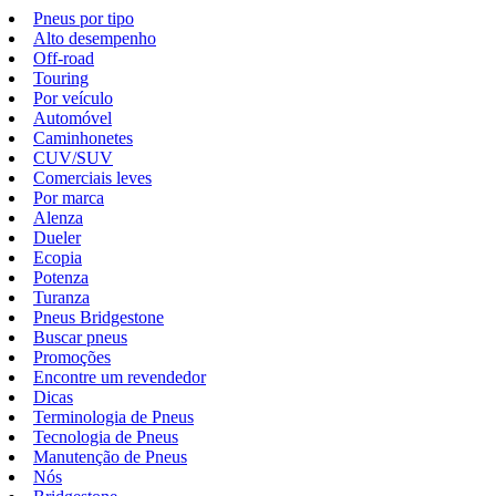
Pneus por tipo
Alto desempenho
Off-road
Touring
Por veículo
Automóvel
Caminhonetes
CUV/SUV
Comerciais leves
Por marca
Alenza
Dueler
Ecopia
Potenza
Turanza
Pneus Bridgestone
Buscar pneus
Promoções
Encontre um revendedor
Dicas
Terminologia de Pneus
Tecnologia de Pneus
Manutenção de Pneus
Nós