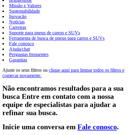
Bridgestone
Missão e Valores
Sustentabilidade
Inovação
Notícias
Carreiras
Suporte para pneus de carros e SUVs
Ferramenta de busca de pneus para carros e SUVs
Fale conosco
Ajuda/chat
Perguntas frequentes
Garantias
Ajuste os seus filtros ou
clique aqui para limpar todos os filtros e
começar novamente.
Não encontramos resultados para a sua
busca Entre em contato com a nossa
equipe de especialistas para ajudar a
refinar sua busca.
Inicie uma conversa em
Fale conosco
.