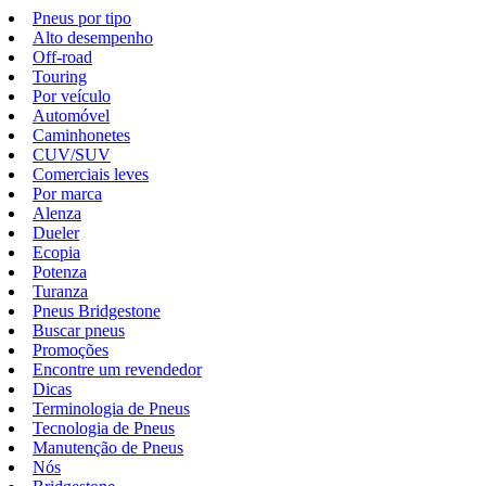
Pneus por tipo
Alto desempenho
Off-road
Touring
Por veículo
Automóvel
Caminhonetes
CUV/SUV
Comerciais leves
Por marca
Alenza
Dueler
Ecopia
Potenza
Turanza
Pneus Bridgestone
Buscar pneus
Promoções
Encontre um revendedor
Dicas
Terminologia de Pneus
Tecnologia de Pneus
Manutenção de Pneus
Nós