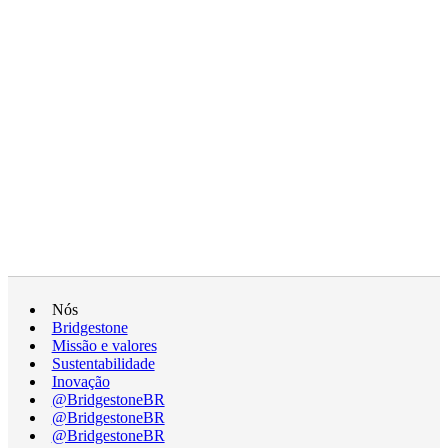
Nós
Bridgestone
Missão e valores
Sustentabilidade
Inovação
@BridgestoneBR
@BridgestoneBR
@BridgestoneBR