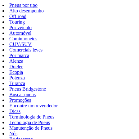
Pneus por tipo
Alto desempenho
Off-road
Touring
Por veículo
Automóvel
Caminhonetes
CUV/SUV
Comerciais leves
Por marca
Alenza
Dueler
Ecopia
Potenza
Turanza
Pneus Bridgestone
Buscar pneus
Promoções
Encontre um revendedor
Dicas
Terminologia de Pneus
Tecnologia de Pneus
Manutenção de Pneus
Nós