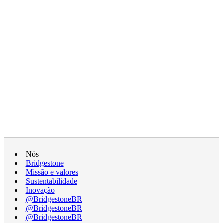
Nós
Bridgestone
Missão e valores
Sustentabilidade
Inovação
@BridgestoneBR
@BridgestoneBR
@BridgestoneBR