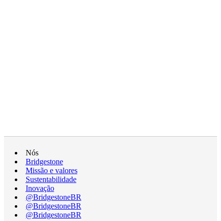
Nós
Bridgestone
Missão e valores
Sustentabilidade
Inovação
@BridgestoneBR
@BridgestoneBR
@BridgestoneBR