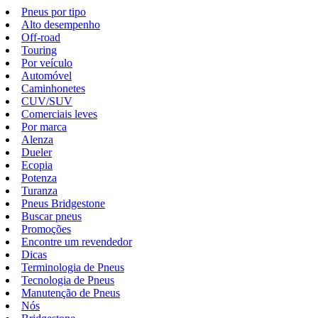
Pneus por tipo
Alto desempenho
Off-road
Touring
Por veículo
Automóvel
Caminhonetes
CUV/SUV
Comerciais leves
Por marca
Alenza
Dueler
Ecopia
Potenza
Turanza
Pneus Bridgestone
Buscar pneus
Promoções
Encontre um revendedor
Dicas
Terminologia de Pneus
Tecnologia de Pneus
Manutenção de Pneus
Nós