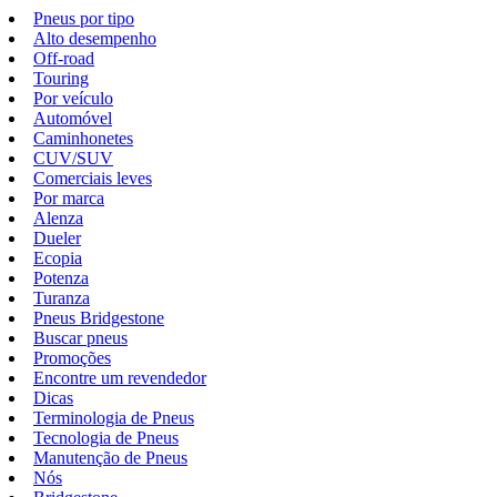
Pneus por tipo
Alto desempenho
Off-road
Touring
Por veículo
Automóvel
Caminhonetes
CUV/SUV
Comerciais leves
Por marca
Alenza
Dueler
Ecopia
Potenza
Turanza
Pneus Bridgestone
Buscar pneus
Promoções
Encontre um revendedor
Dicas
Terminologia de Pneus
Tecnologia de Pneus
Manutenção de Pneus
Nós