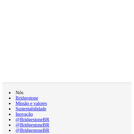
Nós
Bridgestone
Missão e valores
Sustentabilidade
Inovação
@BridgestoneBR
@BridgestoneBR
@BridgestoneBR