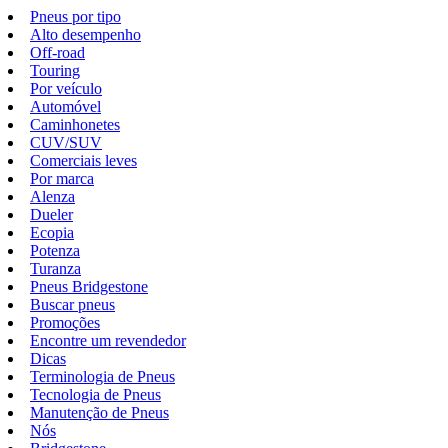
Pneus por tipo
Alto desempenho
Off-road
Touring
Por veículo
Automóvel
Caminhonetes
CUV/SUV
Comerciais leves
Por marca
Alenza
Dueler
Ecopia
Potenza
Turanza
Pneus Bridgestone
Buscar pneus
Promoções
Encontre um revendedor
Dicas
Terminologia de Pneus
Tecnologia de Pneus
Manutenção de Pneus
Nós