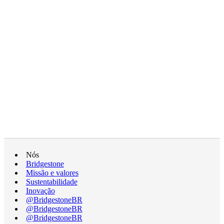
Nós
Bridgestone
Missão e valores
Sustentabilidade
Inovação
@BridgestoneBR
@BridgestoneBR
@BridgestoneBR