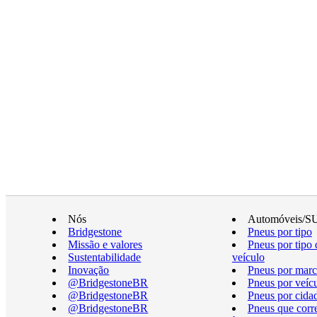
Nós
Automóveis/S
Bridgestone
Pneus por tipo
Missão e valores
Pneus por tipo 
Sustentabilidade
veículo
Inovação
Pneus por marc
@BridgestoneBR
Pneus por veíc
@BridgestoneBR
Pneus por cida
@BridgestoneBR
Pneus que cor