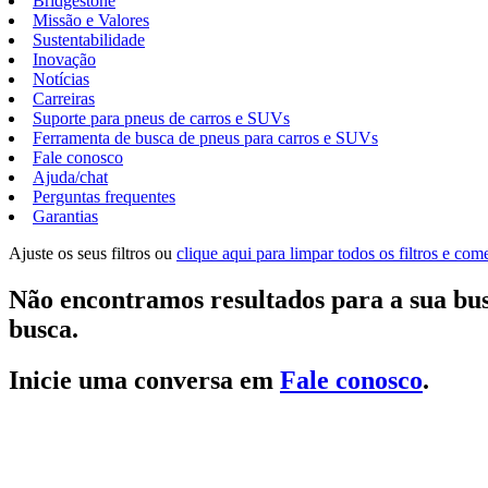
Bridgestone
Missão e Valores
Sustentabilidade
Inovação
Notícias
Carreiras
Suporte para pneus de carros e SUVs
Ferramenta de busca de pneus para carros e SUVs
Fale conosco
Ajuda/chat
Perguntas frequentes
Garantias
Ajuste os seus filtros ou
clique aqui para limpar todos os filtros e co
Não encontramos resultados para a sua bus
busca.
Inicie uma conversa em
Fale conosco
.