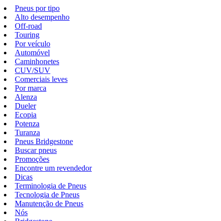
Pneus por tipo
Alto desempenho
Off-road
Touring
Por veículo
Automóvel
Caminhonetes
CUV/SUV
Comerciais leves
Por marca
Alenza
Dueler
Ecopia
Potenza
Turanza
Pneus Bridgestone
Buscar pneus
Promoções
Encontre um revendedor
Dicas
Terminologia de Pneus
Tecnologia de Pneus
Manutenção de Pneus
Nós