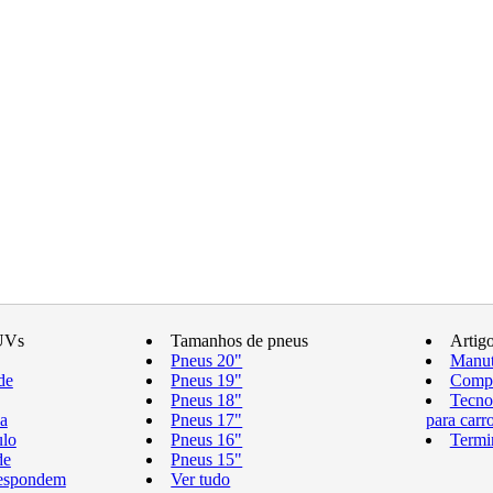
UVs
Tamanhos de pneus
Artig
Pneus 20"
Manut
de
Pneus 19"
Compr
Pneus 18"
Tecno
a
Pneus 17"
para carr
ulo
Pneus 16"
Termi
de
Pneus 15"
respondem
Ver tudo