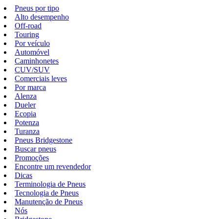
Pneus por tipo
Alto desempenho
Off-road
Touring
Por veículo
Automóvel
Caminhonetes
CUV/SUV
Comerciais leves
Por marca
Alenza
Dueler
Ecopia
Potenza
Turanza
Pneus Bridgestone
Buscar pneus
Promoções
Encontre um revendedor
Dicas
Terminologia de Pneus
Tecnologia de Pneus
Manutenção de Pneus
Nós