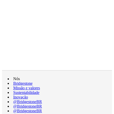
Nós
Bridgestone
Missão e valores
Sustentabilidade
Inovação
@BridgestoneBR
@BridgestoneBR
@BridgestoneBR