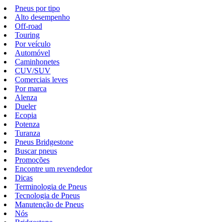
Pneus por tipo
Alto desempenho
Off-road
Touring
Por veículo
Automóvel
Caminhonetes
CUV/SUV
Comerciais leves
Por marca
Alenza
Dueler
Ecopia
Potenza
Turanza
Pneus Bridgestone
Buscar pneus
Promoções
Encontre um revendedor
Dicas
Terminologia de Pneus
Tecnologia de Pneus
Manutenção de Pneus
Nós