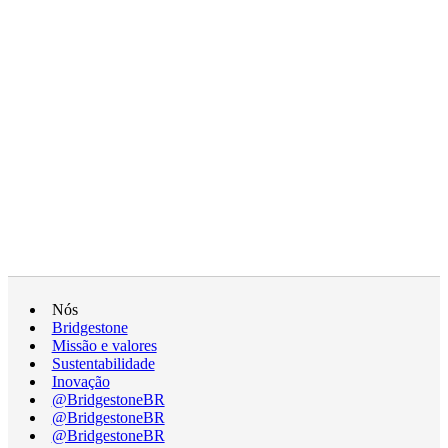
Nós
Bridgestone
Missão e valores
Sustentabilidade
Inovação
@BridgestoneBR
@BridgestoneBR
@BridgestoneBR