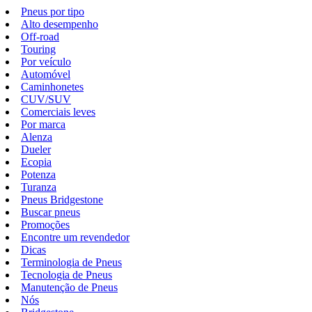
Pneus por tipo
Alto desempenho
Off-road
Touring
Por veículo
Automóvel
Caminhonetes
CUV/SUV
Comerciais leves
Por marca
Alenza
Dueler
Ecopia
Potenza
Turanza
Pneus Bridgestone
Buscar pneus
Promoções
Encontre um revendedor
Dicas
Terminologia de Pneus
Tecnologia de Pneus
Manutenção de Pneus
Nós