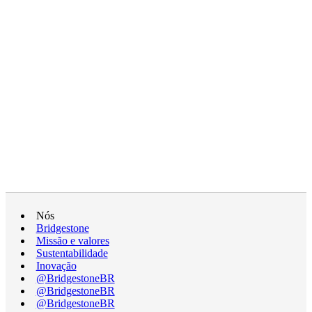
Nós
Bridgestone
Missão e valores
Sustentabilidade
Inovação
@BridgestoneBR
@BridgestoneBR
@BridgestoneBR