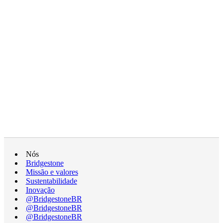
Nós
Bridgestone
Missão e valores
Sustentabilidade
Inovação
@BridgestoneBR
@BridgestoneBR
@BridgestoneBR