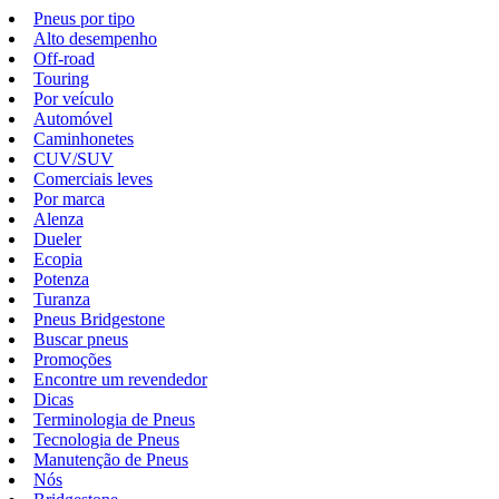
Pneus por tipo
Alto desempenho
Off-road
Touring
Por veículo
Automóvel
Caminhonetes
CUV/SUV
Comerciais leves
Por marca
Alenza
Dueler
Ecopia
Potenza
Turanza
Pneus Bridgestone
Buscar pneus
Promoções
Encontre um revendedor
Dicas
Terminologia de Pneus
Tecnologia de Pneus
Manutenção de Pneus
Nós