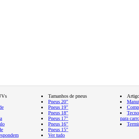
UVs
Tamanhos de pneus
Artig
Pneus 20"
Manut
de
Pneus 19"
Compr
Pneus 18"
Tecno
a
Pneus 17"
para carr
ulo
Pneus 16"
Termi
de
Pneus 15"
respondem
Ver tudo