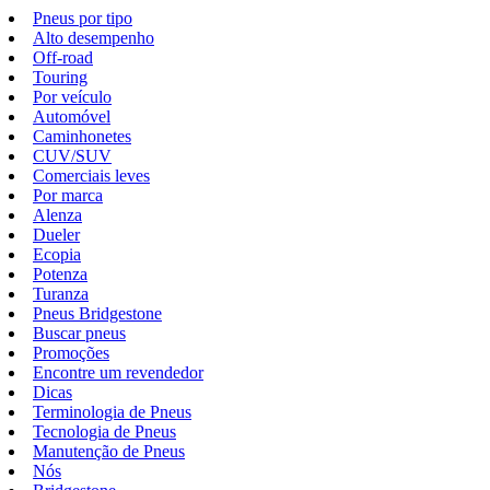
Pneus por tipo
Alto desempenho
Off-road
Touring
Por veículo
Automóvel
Caminhonetes
CUV/SUV
Comerciais leves
Por marca
Alenza
Dueler
Ecopia
Potenza
Turanza
Pneus Bridgestone
Buscar pneus
Promoções
Encontre um revendedor
Dicas
Terminologia de Pneus
Tecnologia de Pneus
Manutenção de Pneus
Nós