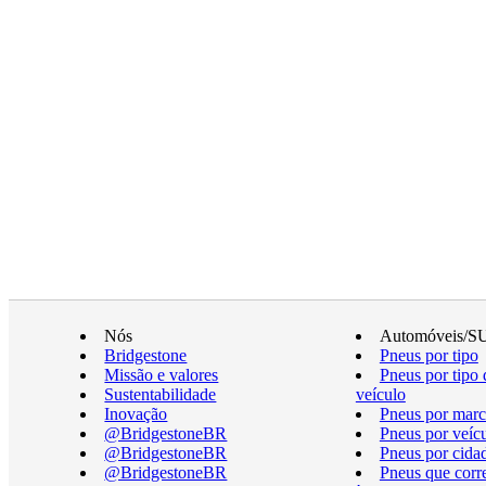
Nós
Automóveis/S
Bridgestone
Pneus por tipo
Missão e valores
Pneus por tipo 
Sustentabilidade
veículo
Inovação
Pneus por marc
@BridgestoneBR
Pneus por veíc
@BridgestoneBR
Pneus por cida
@BridgestoneBR
Pneus que cor