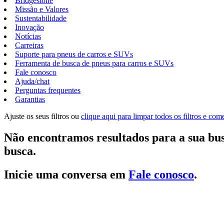
Bridgestone
Missão e Valores
Sustentabilidade
Inovação
Notícias
Carreiras
Suporte para pneus de carros e SUVs
Ferramenta de busca de pneus para carros e SUVs
Fale conosco
Ajuda/chat
Perguntas frequentes
Garantias
Ajuste os seus filtros ou
clique aqui para limpar todos os filtros e co
Não encontramos resultados para a sua bus
busca.
Inicie uma conversa em
Fale conosco
.