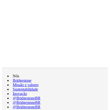
Nós
Bridgestone
Missão e valores
Sustentabilidade
Inovação
@BridgestoneBR
@BridgestoneBR
@BridgestoneBR