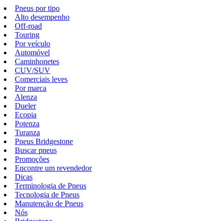
Pneus por tipo
Alto desempenho
Off-road
Touring
Por veículo
Automóvel
Caminhonetes
CUV/SUV
Comerciais leves
Por marca
Alenza
Dueler
Ecopia
Potenza
Turanza
Pneus Bridgestone
Buscar pneus
Promoções
Encontre um revendedor
Dicas
Terminologia de Pneus
Tecnologia de Pneus
Manutenção de Pneus
Nós